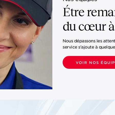
Étre rem
du cœur à
Nous dépassons les atten
service s'ajoute à quelqu
VOIR NOS ÉQUI