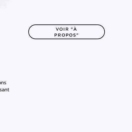
VOIR "À
PROPOS"
ons
sant